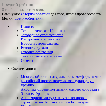
Средний рейтинг
0 из 5 звезд. 0 голосов.
Вам нужно
авторизироваться
для того, чтобы проголосовать.
Метки:
#Великобритания
Главная
Технологические Новинки
Загородное строительство
Инструменты и техника
Новости строительства
Ремонт и дизайн
Стройка без границ
Технологии и материалы
Советы
Свежие записи
Многослойность, натуральность, ком­форт: за что
россий­ский проект получил международную
премию
Акустика определяет дизайн концертного зала в
Эвиане, Франция
Апелляционный суд США заблокировал
строительство бального зала в Белом доме