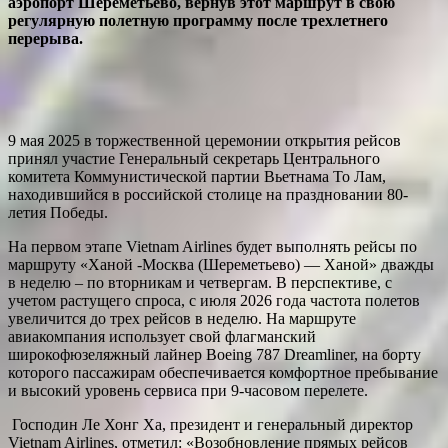
аэропорт Шереметьево, вернув этот маршрут в свою
регулярную полетную программу после трехлетнего
перерыва.
9 мая 2025 в торжественной церемонии открытия рейсов
принял участие Генеральный секретарь Центрального
комитета Коммунистической партии Вьетнама То Лам,
находившийся в российской столице на праздновании 80-
летия Победы.
На первом этапе Vietnam Airlines будет выполнять рейсы по
маршруту «Ханой -Москва (Шереметьево) — Ханой» дважды
в неделю – по вторникам и четвергам. В перспективе, с
учетом растущего спроса, с июля 2026 года частота полетов
увеличится до трех рейсов в неделю. На маршруте
авиакомпания использует свой флагманский
широкофюзеляжный лайнер Boeing 787 Dreamliner, на борту
которого пассажирам обеспечивается комфортное пребывание
и высокий уровень сервиса при 9-часовом перелете.
Господин Ле Хонг Ха, президент и генеральный директор
Vietnam Airlines, отметил: «Возобновление прямых рейсов