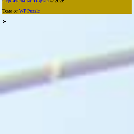
Строительный Портал
© 2026
Тема от
WP Puzzle
➤