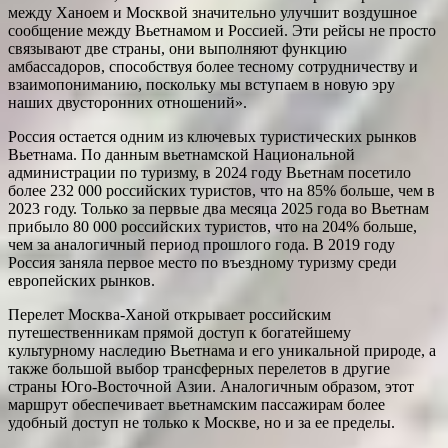
между Ханоем и Москвой значительно улучшит воздушное
сообщение между Вьетнамом и Россией. Эти рейсы не просто
связывают две страны, они выполняют функцию
амбассадоров, способствуя более тесному сотрудничеству и
взаимопониманию, поскольку мы вступаем в новую эру
наших двусторонних отношений».
Россия остается одним из ключевых туристических рынков
Вьетнама. По данным вьетнамской Национальной
администрации по туризму, в 2024 году Вьетнам посетило
более 232 000 российских туристов, что на 85% больше, чем в
2023 году. Только за первые два месяца 2025 года во Вьетнам
прибыло 80 000 российских туристов, что на 204% больше,
чем за аналогичный период прошлого года. В 2019 году
Россия заняла первое место по въездному туризму среди
европейских рынков.
Перелет Москва-Ханой открывает российским
путешественникам прямой доступ к богатейшему
культурному наследию Вьетнама и его уникальной природе, а
также большой выбор трансферных перелетов в другие
страны Юго-Восточной Азии. Аналогичным образом, этот
маршрут обеспечивает вьетнамским пассажирам более
удобный доступ не только к Москве, но и за ее пределы.