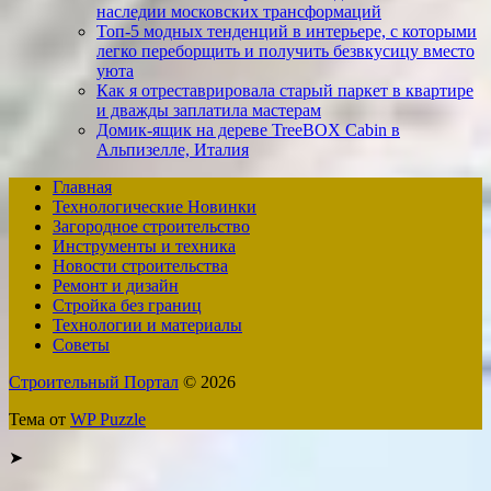
наследии московских трансформаций
Топ-5 модных тенденций в интерьере, с которыми
легко переборщить и получить безвкусицу вместо
уюта
Как я отреставриро­вала старый паркет в квартире
и дважды заплатила мастерам
Домик-ящик на дереве TreeBOX Cabin в
Альпизелле, Италия
Главная
Технологические Новинки
Загородное строительство
Инструменты и техника
Новости строительства
Ремонт и дизайн
Стройка без границ
Технологии и материалы
Советы
Строительный Портал
© 2026
Тема от
WP Puzzle
➤