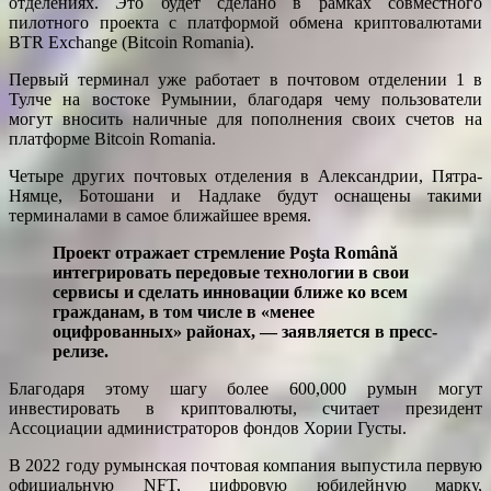
отделениях. Это будет сделано в рамках совместного
пилотного проекта с платформой обмена криптовалютами
BTR Exchange (Bitcoin Romania).
Первый терминал уже работает в почтовом отделении 1 в
Тулче на востоке Румынии, благодаря чему пользователи
могут вносить наличные для пополнения своих счетов на
платформе Bitcoin Romania.
Четыре других почтовых отделения в Александрии, Пятра-
Нямце, Ботошани и Надлаке будут оснащены такими
терминалами в самое ближайшее время.
Проект отражает стремление Poşta Română
интегрировать передовые технологии в свои
сервисы и сделать инновации ближе ко всем
гражданам, в том числе в «менее
оцифрованных» районах, — заявляется в пресс-
релизе.
Благодаря этому шагу более 600,000 румын могут
инвестировать в криптовалюты, считает президент
Ассоциации администраторов фондов Хории Густы.
В 2022 году румынская почтовая компания выпустила первую
официальную NFT, цифровую юбилейную марку,