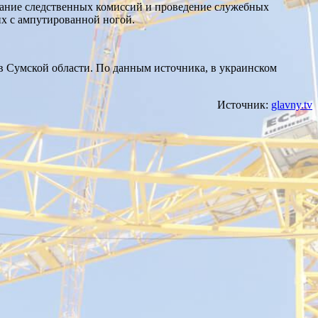
здание следственных комиссий и проведение служебных
их с ампутированной ногой.
 в Сумской области. По данным источника, в украинском
Источник:
glavny.tv