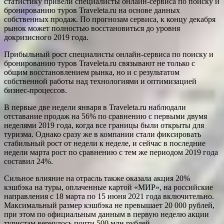
статистику привели специалисты онлайн-сервиса по поиску и
бронированию туров Traveleta.ru на основе данных
собственных продаж. По прогнозам сервиса, к концу декабря
рынок может полностью восстановиться до уровня
докризисного 2019 года.
Прибыльный рост специалисты онлайн-сервиса по поиску и
бронированию туров Traveleta.ru связывают не только с
общим восстановлением рынка, но и с результатом
собственной работы над технологиями и оптимизацией
бизнес-процессов.
В первые две недели января в Traveleta.ru наблюдали
отставание продаж на 56% по сравнению с первыми двумя
неделями 2019 года, когда все границы были открыты для
туризма. Однако сразу же в компании стали фиксировать
стабильный рост от недели к неделе, и сейчас в последние
недели марта рост по сравнению с тем же периодом 2019 года
составил 24%.
Сильное влияние на отрасль также оказала акция 20%
кэшбэка на туры, оплаченные картой «МИР», на российские
направления с 18 марта по 15 июня 2021 года включительно.
Максимальный размер кэшбэка не превышает 20 000 рублей,
при этом по официальным данным в первую неделю акции
туристам вернулось почти 500 млн рублей.