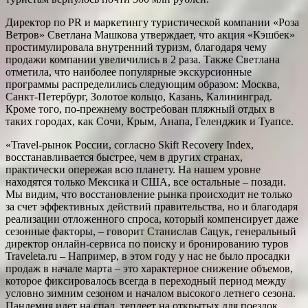
Директор по PR и маркетингу туристической компании «Роза
Ветров» Светлана Машкова утверждает, что акция «Кэшбек»
простимулировала внутренний туризм, благодаря чему
продажи компании увеличились в 2 раза. Также Светлана
отметила, что наиболее популярные экскурсионные
программы распределились следующим образом: Москва,
Санкт-Петербург, Золотое кольцо, Казань, Калининград.
Кроме того, по-прежнему востребован пляжный отдых в
таких городах, как Сочи, Крым, Анапа, Геленджик и Туапсе.
«Travel-рынок России, согласно Skift Recovery Index,
восстанавливается быстрее, чем в других странах,
практически опережая всю планету. На нашем уровне
находятся только Мексика и США, все остальные – позади.
Мы видим, что восстановление рынка происходит не только
за счет эффективных действий правительства, но и благодаря
реализации отложенного спроса, который компенсирует даже
сезонные факторы, – говорит Станислав Сацук, генеральный
директор онлайн-сервиса по поиску и бронированию туров
Traveleta.ru – Например, в этом году у нас не было просадки
продаж в начале марта – это характерное снижение объемов,
которое фиксировалось всегда в переходный период между
условно зимним сезоном и началом высокого летнего сезона.
Пандемия идет на спад, теплеет на открытых для поездок