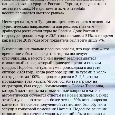
направлениях – курортах России и Турции, и люди готовы
лететь на отдых. И надо заметить, что Travelata
восстанавливается быстрее рынка».
Несмотря на то, что Турция по-прежнему остается основным
туристическим направлениям для россиян, главным
драйвером роста стали туры по России. Доля России в
структуре продаж в марте 2021 года составила 31%, в то время
как в марте 2019 года этот показатель был всего лишь 7%.
В компании изначально прогнозировали, что карантин – это
временное событие, вслед за которым последует
стабилизация, а вместе с ней начнет реализовываться
отложенный спрос, который приведет к резким скачкам
продаж. Подобная ситуация уже происходила в августе –
октябре 2020 года, когда рост обращений за турами в колл-
центр достигал 100%, а продажи росли в 2–2,5 раза на
протяжении трех недель. Чтобы ослабить нагрузку на
операторов, был создан бот-помощник Собака Травелака,
который дает ответы на самые частые вопросы в чате и
автоматически обучается ответам на новые запросы. Сейчас
этот бот успешно отвечает более чем на 30% всех вопросов
клиентов. На основе полученной статистики был обучен и
запущен голосовой помощник Наталья. Подобное решение
позволило практически удвоить средний объем продаж на