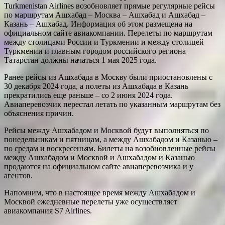
Turkmenistan Airlines возобновляет прямые регулярные рейсы
по маршрутам Ашхабад – Москва – Ашхабад и Ашхабад –
Казань – Ашхабад. Информация об этом размещена на
официальном сайте авиакомпании. Перелеты по маршрутам
между столицами России и Туркмении и между столицей
Туркмении и главным городом российского региона
Татарстан должны начаться 1 мая 2025 года.
Ранее рейсы из Ашхабада в Москву были приостановлены с
30 декабря 2024 года, а полеты из Ашхабада в Казань
прекратились еще раньше – со 2 июня 2024 года.
Авиаперевозчик перестал летать по указанным маршрутам без
объяснения причин.
Рейсы между Ашхабадом и Москвой будут выполняться по
понедельникам и пятницам, а между Ашхабадом и Казанью –
по средам и воскресеньям. Билеты на возобновленные рейсы
между Ашхабадом и Москвой и Ашхабадом и Казанью
продаются на официальном сайте авиаперевозчика и у
агентов.
Напомним, что в настоящее время между Ашхабадом и
Москвой ежедневные перелеты уже осуществляет
авиакомпания S7 Airlines.