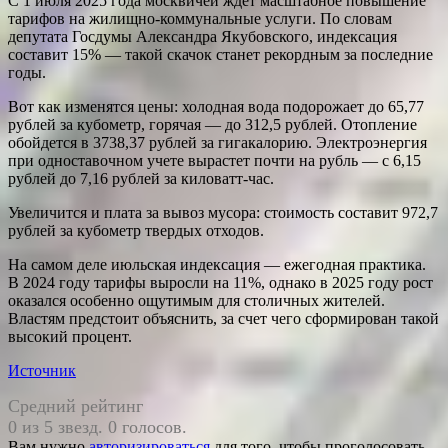
С 1 июля 2025 года москвичей ждет масштабное повышение
тарифов на жилищно-коммунальные услуги. По словам
депутата Госдумы Александра Якубовского, индексация
составит 15% — такой скачок станет рекордным за последние
годы.
Вот как изменятся цены: холодная вода подорожает до 65,77
рублей за кубометр, горячая — до 312,5 рублей. Отопление
обойдется в 3738,37 рублей за гигакалорию. Электроэнергия
при одноставочном учете вырастет почти на рубль — с 6,15
рублей до 7,16 рублей за киловатт-час.
Увеличится и плата за вывоз мусора: стоимость составит 972,7
рублей за кубометр твердых отходов.
На самом деле июльская индексация — ежегодная практика.
В 2024 году тарифы выросли на 11%, однако в 2025 году рост
оказался особенно ощутимым для столичных жителей.
Властям предстоит объяснить, за счет чего сформирован такой
высокий процент.
Источник
Средний рейтинг
0 из 5 звезд. 0 голосов.
Вам нужно
авторизироваться
для того, чтобы проголосовать.