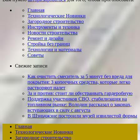
Главная
Технологические Новинки
Загородное строительство
Инструменты и техника
Новости строительства
Ремонт и дизайн
Стройка без границ
Технологии и материалы
Советы
Свежие записи
Как очистить смеситель за 5 минут без вреда для
покрытия: 3 копеечных средства, которые легко
растворяют налет
За и против: стоит ли ​обу­страи­вать гарде­роб­ную
Поддержка участников СВО, стабилизация на
топливном рынке: Володин рассказал о законах,
вступающих в силу с августа
В Шэньчжэне построили музей извилистой формы
Главная
Технологические Новинки
Загородное строительство