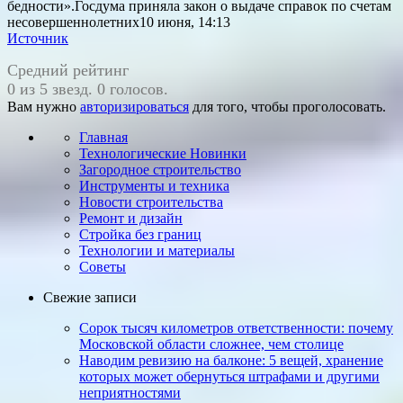
бедности».Госдума приняла закон о выдаче справок по счетам
несовершеннолетних10 июня, 14:13
Источник
Средний рейтинг
0 из 5 звезд. 0 голосов.
Вам нужно
авторизироваться
для того, чтобы проголосовать.
Главная
Технологические Новинки
Загородное строительство
Инструменты и техника
Новости строительства
Ремонт и дизайн
Стройка без границ
Технологии и материалы
Советы
Свежие записи
Сорок тысяч километров ответственности: почему
Московской области сложнее, чем столице
Наводим ревизию на балконе: 5 вещей, хранение
которых может обернуться штрафами и другими
неприятностями