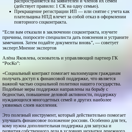
распространяется на заявителей и членов их семей
(действует правило: 1 СК на одну семью).
Прекращение регистрации ИП — или снятие с учета как
плательщика НПД влечет за собой отказ в оформлении
повторного соцконтракта.
“Если вам отказали в заключении соцконтракта, изучите
причины, попросите специалиста дать пояснения и устраните
замечания. Затем подайте документы вновь”, — советует
эксперт.Мнение экспертов
Алёна Яковлева, основатель и управляющий партнер ГК
“РосКо”:
«Социальный контракт помогает малоимущим гражданам
получать доступ к финансовой поддержке, что является
важной частью социальной политики нашего государства.
Подобные меры поддержки направлены на борьбу с
бедностью, повышение деловой активности, поддержку
нуждающихся многодетных семей и других наиболее
уязвимых слоев населения.
Это полезный инструмент, который действительно помогает
улучшать финансовое положение россиян. Особенно для тех,
кому нужна дополнительная поддержка для запуска и
развития собственного дела в условиях нехватки денежного