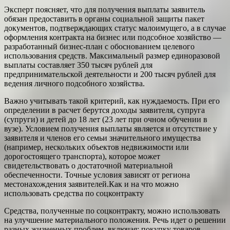
Эксперт поясняет, что для получения выплаты заявитель
обязан предоставить в органы социальной защиты пакет
документов, подтверждающих статус малоимущего, а в случае
оформления контракта на бизнес или подсобное хозяйство —
разработанный бизнес-план с обоснованием целевого
использования средств. Максимальный размер единоразовой
выплаты составляет 350 тысяч рублей для
предпринимательской деятельности и 200 тысяч рублей для
ведения личного подсобного хозяйства.
Важно учитывать такой критерий, как нуждаемость. При его
определении в расчет берутся доходы заявителя, супруга
(супруги) и детей до 18 лет (23 лет при очном обучении в
вузе). Условием получения выплаты является и отсутствие у
заявителя и членов его семьи значительного имущества
(например, нескольких объектов недвижимости или
дорогостоящего транспорта), которое может
свидетельствовать о достаточной материальной
обеспеченности. Точные условия зависят от региона
местонахождения заявителей.Как и на что можно
использовать средства по соцконтракту
Средства, полученные по соцконтракту, можно использовать
на улучшение материального положения. Речь идет о решении
разных жизненных проблем, включая: покупку товаров