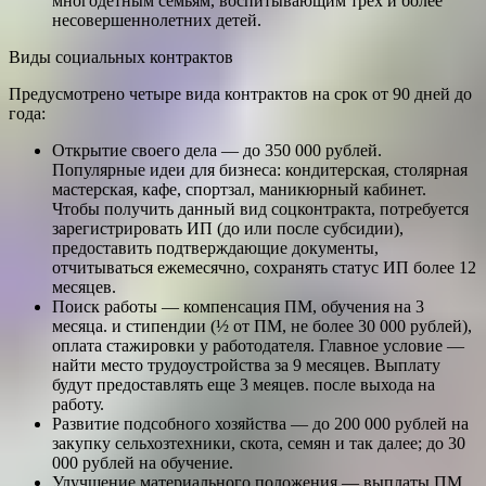
многодетным семьям, воспитывающим трех и более
несовершеннолетних детей.
Виды социальных контрактов
Предусмотрено четыре вида контрактов на срок от 90 дней до
года:
Открытие своего дела — до 350 000 рублей.
Популярные идеи для бизнеса: кондитерская, столярная
мастерская, кафе, спортзал, маникюрный кабинет.
Чтобы получить данный вид соцконтракта, потребуется
зарегистрировать ИП (до или после субсидии),
предоставить подтверждающие документы,
отчитываться ежемесячно, сохранять статус ИП более 12
месяцев.
Поиск работы — компенсация ПМ, обучения на 3
месяца. и стипендии (½ от ПМ, не более 30 000 рублей),
оплата стажировки у работодателя. Главное условие —
найти место трудоустройства за 9 месяцев. Выплату
будут предоставлять еще 3 меяцев. после выхода на
работу.
Развитие подсобного хозяйства — до 200 000 рублей на
закупку сельхозтехники, скота, семян и так далее; до 30
000 рублей на обучение.
Улучшение материального положения — выплаты ПМ