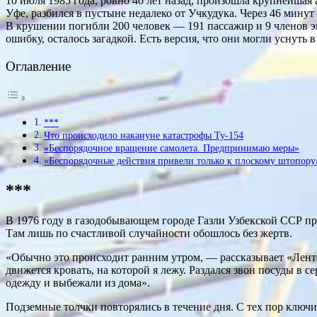
10 июля 1985 года, ровно 40 лет назад, произошла крупнейшая
Уфе, разбился в пустыне недалеко от Учкудука. Через 46 минут
В крушении погибли 200 человек — 191 пассажир и 9 членов э
ошибку, осталось загадкой. Есть версия, что они могли уснуть 
Оглавление
***
Что происходило накануне катастрофы Ту-154
«Беспорядочное вращение самолета. Предпринимаю меры»
«Беспорядочные действия привели только к плоскому штопору
***
В 1976 году в газодобывающем городе Газли Узбекской ССР пр
Там лишь по счастливой случайности обошлось без жертв.
«Обычно это происходит ранним утром, — рассказывает «Ленте.
движется кровать, на которой я лежу. Раздался звон посуды в 
одежду и выбежали из дома».
Подземные толчки повторялись в течение дня. С тех пор ключи 