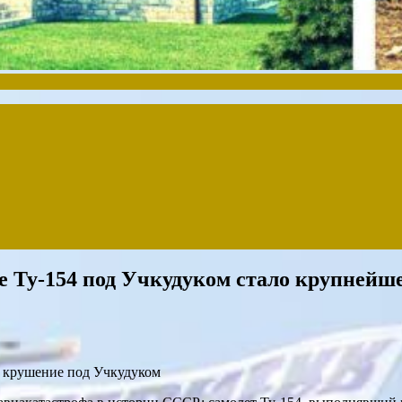
 Ту-154 под Учкудуком стало крупнейш
— крушение под Учкудуком