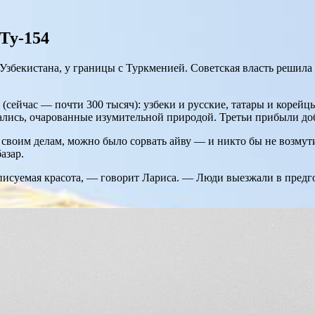
Ту-154
бекистана, у границы с Туркменией. Советская власть решила 
(сейчас — почти 300 тысяч): узбеки и русские, татары и корейцы
тались, очарованные изумительной природой. Третьи прибыли доб
 своим делам, можно было сорвать айву — и никто бы не возму
азар.
писуемая красота, — говорит Лариса. — Люди выезжали в предго