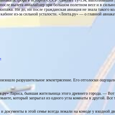
 авиакатастрофа в истории СССР: самолет Ту-154, выполнявший 
 после вылета авиалайнер при большом полетном весе и в сильно
кипажа. Ни до, ни после гражданская авиация не знала такого 
в кабине из-за сильной усталости. «Лента.ру» — о главной авиак
»
оизошло разрушительное землетрясение. Его отголоски ощущалис
ру» Лариса, бывшая жительница этого древнего города. — Вот и
серванте, который запрыгал из одного угла комнаты в другой. Все
и документы в этой семье всегда лежали на комоде у входной дв