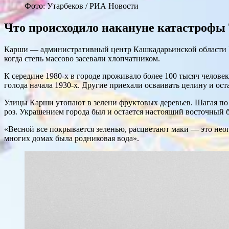
Фото: Утарбеков / РИА Новости
Что происходило накануне катастрофы 
Карши — административный центр Кашкадарьинской области Уз
когда степь массово засевали хлопчатником.
К середине 1980-х в городе проживало более 100 тысяч человек 
голода начала 1930-х. Другие приехали осваивать целину и ос
Улицы Карши утопают в зелени фруктовых деревьев. Шагая по
роз. Украшением города был и остается настоящий восточный б
«Весной все покрывается зеленью, расцветают маки — это нео
многих домах была родниковая вода».