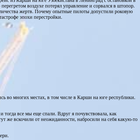
рейс из Карши на юге Узбекистана в Ленинград с остановкой в
 перегретом воздухе потерял управление и сорвался в штопор.
количества жертв. Почему опытные пилоты допустили роковую
атастрофе эпохи перестройки.
ь во многих местах, в том числе в Карши на юге республики.
 тогда все мы еще спали. Вдруг я почувствовала, как
 тут же вскочили от неожиданности, набросили на себя какую-то
ери.