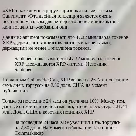
«XRP также демонстрирует признаки силы», – сказал
Сантимент. «Эта двойная тенденция является очень
позитивным знаком для четвертого по величине актива
криптовалюты»,-добавили они.
Данные Santiment показывают, что 47,32 миллиарда токенов
XRP удерживаются криптовалютными кошельками,
держащими не менее 1 миллиона токенов.
Santiment показывает, что 47,32 миллиарда токенов
XRP удерживаются XRP -китами. Источник:
Santiment
По данным CoinmarketCap, XRP вырос на 26% за последние
семь дней, торгуясь на 2,80 долл. США на момент
публикации.
Только за последние 24 часа он увеличил 10%. Между тем,
данные об коинтинге показывают, что всплеск стерла 31,44
млн. Долл. США в коротких позициях XRP.
За последние 24 часа XRP увеличил 10%, торгуясь
на 2,80 долл. На момент публикации. Источник:
Coinmarketcap