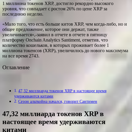
1 миллиона токенов XRP, достигло рекордно высокого
уровня, что совпадает с ростом 26% по цене XRP за
последнюю неделю.
«Мало того, что есть больше китов XRP, чем когда-либо, но и
общее предложение, которое они держат, также
увеличивается»,-заявил в отчете в отчете в пятницу
платформу Onchain Analytics Santiment, отметив, что
количество кошельков, в которых проживает более 1
миллиона токенсов (XRP), увеличилось до нового максимума
на все время 2743.
Оглавление
47,32 миллиарда токенов XRP в настоящее время
удерживаются китами
Сезон альткойна начался, говорит Сантимен
47,32 миллиарда токенов XRP в
настоящее время удерживаются
китами