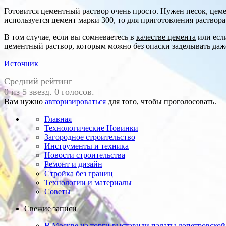
Готовится цементный раствор очень просто. Нужен песок, цемен
используется цемент марки 300, то для приготовления раствора 
В том случае, если вы сомневаетесь в
качестве цемента
или если
цементный раствор, которым можно без опаски заделывать даж
Источник
Средний рейтинг
0 из 5 звезд. 0 голосов.
Вам нужно
авторизироваться
для того, чтобы проголосовать.
Главная
Технологические Новинки
Загородное строительство
Инструменты и техника
Новости строительства
Ремонт и дизайн
Стройка без границ
Технологии и материалы
Советы
Свежие записи
В Москве на торги выставили палаты допетровской