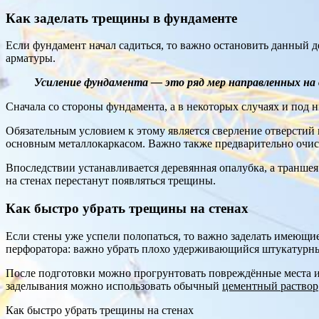
Как заделать трещины в фундаменте
Если фундамент начал садиться, то важно остановить данный де
арматуры.
Усиление фундамента — это ряд мер направленных на 
Сначала со стороны фундамента, а в некоторых случаях и под
Обязательным условием к этому является сверление отверстий 
основным металлокаркасом. Важно также предварительно очист
Впоследствии устанавливается деревянная опалубка, а транше
на стенах перестанут появляться трещины.
Как быстро убрать трещины на стенах
Если стены уже успели полопаться, то важно заделать имеющи
перфоратора: важно убрать плохо удерживающийся штукатурный 
После подготовки можно прогрунтовать повреждённые места ил
заделывания можно использовать обычный
цементный раствор
Как быстро убрать трещины на стенах