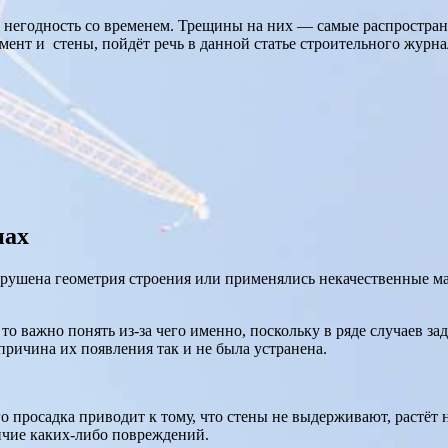
 в негодность со временем. Трещины на них — самые распростр
т и стены, пойдёт речь в данной статье строительного журнала h
нах
нарушена геометрия строения или применялись некачественные м
 то важно понять из-за чего именно, поскольку в ряде случаев з
причина их появления так и не была устранена.
о просадка приводит к тому, что стены не выдерживают, растёт 
ичие каких-либо повреждений.