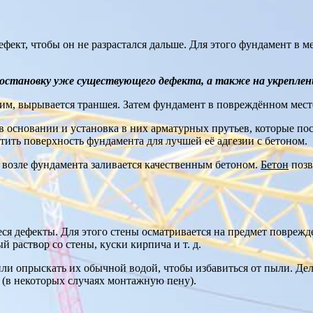
фект, чтобы он не разрастался дальше. Для этого фундамент в м
остановку уже существующего дефекта, а также на укреплени
 ним, вырывается траншея. Затем фундамент в повреждённом мес
в основании и установка в них арматурных прутьев, которые по
ить поверхность фундамента для лучшей её адгезии с бетоном.
я возле фундамента заливается качественным бетоном.
Бетон
позв
еся дефекты. Для этого стены осматривается на предмет повре
раствор со стены, куски кирпича и т. д.
и опрыскать их обычной водой, чтобы избавиться от пыли. Дел
(в некоторых случаях монтажную пену).