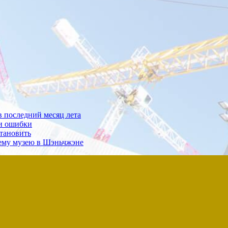
в последний месяц лета
 и ошибки
та­новить
сему музею в Шэньчжэне