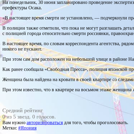
На понедельник, 30 июня запланировано проведение экспертиз
префектуры Осака.
«В настоящее время смерти не установлено, — подчеркнули пр
В полиции также отметили, что пока не могут разглашать дета
с полицией города относительно смерти россиянки, правоохра
В настоящее время, по словам корреспондента агентства, рядом
никого не пускают.
При этом сам дом расположен на небольшой улице в районе Нан
Как ранее сообщала «Свободная Пресса», полиция японской п
Женщина была найдена на кровати в своей квартире со следам
При этом известно, что в квартире на восьмом этаже женщина ж
Средний рейтинг
0 из 5 звезд. 0 голосов.
Вам нужно
авторизироваться
для того, чтобы проголосовать.
Метки:
#Япония