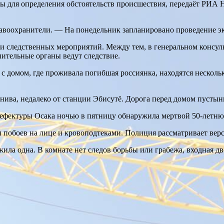
ы для определения обстоятельств происшествия, передаёт РИА 
авоохранители. — На понедельник запланировано проведение эк
ли следственных мероприятий. Между тем, в генеральном консуль
нительные органы ведут следствие.
 с домом, где проживала погибшая россиянка, находятся нескольк
ива, недалеко от станции Эбисутё. Дорога перед домом пустынн
рефектуры Осака ночью в пятницу обнаружила мертвой 50-летню
и побоев на лице и кровоподтеками. Полиция рассматривает вер
ила одна. В комнате нет следов борьбы или грабежа, входная дв