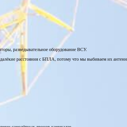
торы, разведывательное оборудование ВСУ.
 далёкие расстояния с БПЛА, потому что мы выбиваем их антен
армии самолётных дронов-камикадзе.