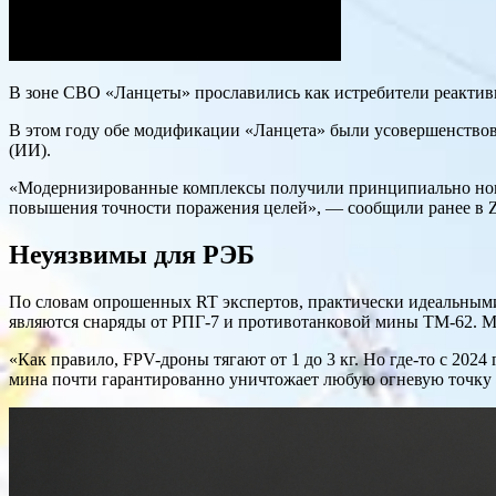
В зоне СВО «Ланцеты» прославились как истребители реактивн
В этом году обе модификации «Ланцета» были усовершенствова
(ИИ).
«Модернизированные комплексы получили принципиально новы
повышения точности поражения целей», — сообщили ранее в
Неуязвимы для РЭБ
По словам опрошенных RT экспертов, практически идеальными
являются снаряды от РПГ-7 и противотанковой мины ТМ-62. М
«Как правило, FPV-дроны тягают от 1 до 3 кг. Но где-то с 20
мина почти гарантированно уничтожает любую огневую точку 