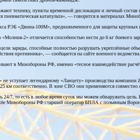
т технику, пункты временной дислокации и личный состав пр
ся пневматическая катапульта», — говорится в материалах Мин
лекса РЭБ «Двина-100М», предназначенного для защиты крупны
«Молния-2» отличается способностью нести до 6 кг боевого зар
 цели заряды, способные полностью разрушать укреплённые объе
ствия противника», — сообщается на сайте военного ведомства
ивают в Минобороны РФ, именно «тесное взаимодействие расчёт
» не уступает легендарному «Ланцету» производства компании 
и 25 км соответственно. В зоне СВО они применяются совместно
ь 24/7, то есть в любое время суток мы можем обнаружить цель.
лужбе Минобороны РФ старший оператор БПЛА с позывным Ворон