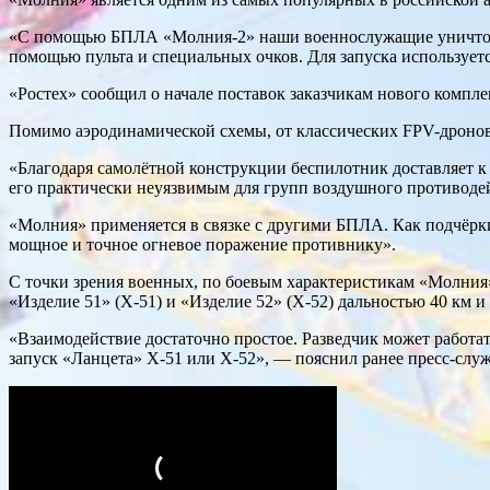
«С помощью БПЛА «Молния-2» наши военнослужащие уничтожаю
помощью пульта и специальных очков. Для запуска использует
«Ростех» сообщил о начале поставок заказчикам нового комп
Помимо аэродинамической схемы, от классических FPV-дронов 
«Благодаря самолётной конструкции беспилотник доставляет к
его практически неуязвимым для групп воздушного противодей
«Молния» применяется в связке с другими БПЛА. Как подчёрк
мощное и точное огневое поражение противнику».
С точки зрения военных, по боевым характеристикам «Молния
«Изделие 51» (Х-51) и «Изделие 52» (Х-52) дальностью 40 км 
«Взаимодействие достаточно простое. Разведчик может работат
запуск «Ланцета» Х-51 или Х-52», — пояснил ранее пресс-с