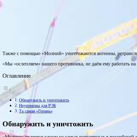
Также с помощью «Молний» уничтожаются антенны, ретрансля
«Мы «ослепляем» нашего противника, не даём ему работать на
Оглавление
Обнаружить и уничтожить
Неуязвимы для РЭБ
Та самая «Герань»
Обнаружить и уничтожить
«Молния» является одним из самых популярных в российской 