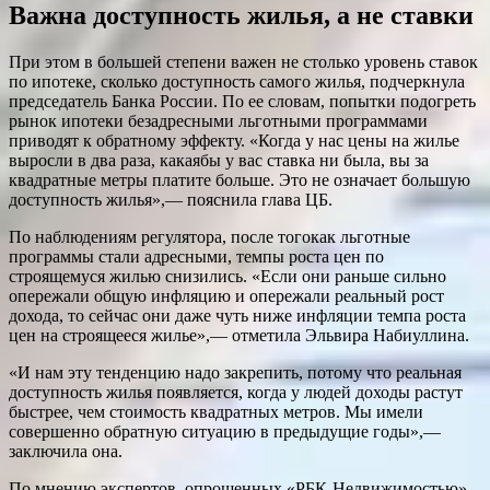
Важна доступность жилья, а не ставки
При этом в большей степени важен не столько уровень ставок
по ипотеке, сколько доступность самого жилья, подчеркнула
председатель Банка России. По ее словам, попытки подогреть
рынок ипотеки безадресными льготными программами
приводят к обратному эффекту. «Когда у нас цены на жилье
выросли в два раза, какаябы у вас ставка ни была, вы за
квадратные метры платите больше. Это не означает большую
доступность жилья»,— пояснила глава ЦБ.
По наблюдениям регулятора, после тогокак льготные
программы стали адресными, темпы роста цен по
строящемуся жилью снизились. «Если они раньше сильно
опережали общую инфляцию и опережали реальный рост
дохода, то сейчас они даже чуть ниже инфляции темпа роста
цен на строящееся жилье»,— отметила Эльвира Набиуллина.
«И нам эту тенденцию надо закрепить, потому что реальная
доступность жилья появляется, когда у людей доходы растут
быстрее, чем стоимость квадратных метров. Мы имели
совершенно обратную ситуацию в предыдущие годы»,—
заключила она.
По мнению экспертов, опрошенных «РБК-Недвижимостью»,