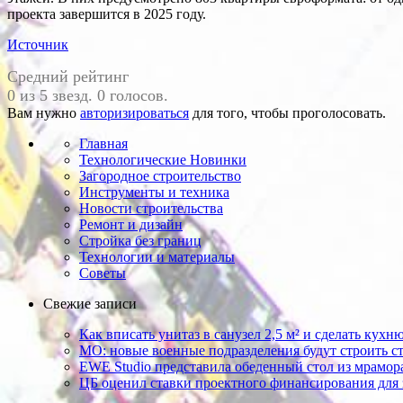
проекта завершится в 2025 году.
Источник
Средний рейтинг
0 из 5 звезд. 0 голосов.
Вам нужно
авторизироваться
для того, чтобы проголосовать.
Главная
Технологические Новинки
Загородное строительство
Инструменты и техника
Новости строительства
Ремонт и дизайн
Стройка без границ
Технологии и материалы
Советы
Свежие записи
Как вписать унитаз в санузел 2,5 м²​ и сделать кух
МО: новые военные подразделения будут строить с
EWE Studio представила обеденный стол из мрамо
ЦБ оценил ставки проектного финансирования для