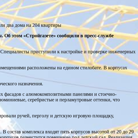
ли два дома на 204 квартиры
. Об этом «Стройгазете» сообщили в пресс-службе
. Специалисты приступили к настройке и проверке инженерных
помещениями расположены на едином стилобате. В корпусах
ческого назначения.
х фасадов с алюмокомпозитными панелями и стоечно-
юминиевые, серебристые и перламутровые оттенки, что
ровали ручей, перголу и детскую игровую площадку,
 В состав комплекса входят пять корпусов высотой от 20 до 29
корпусов разместится помещение под детский сад. Реализация