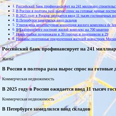
Российский банк профинансирует на 241 миллиард строительс
В России в полтора раза вырос спрос на готовые дачные постр
В 2025 году в России ожидается ввод 11 тысяч гостиничных н
В Петербурге замедлился ввод складов
Утверждена архитектурная концепция жилого комплекса de lux
В Екатеринбурге построят жилой комплекс на 700 квартир
Новостройки подорожали в 39 городах и подешевели в 29
Названы спортивные предпочтения жителей новостроек Моск
Российский банк профинансирует на 241 миллиар
Жилье
В России в полтора раза вырос спрос на готовые
Коммерческая недвижимость
В 2025 году в России ожидается ввод 11 тысяч г
Коммерческая недвижимость
В Петербурге замедлился ввод складов