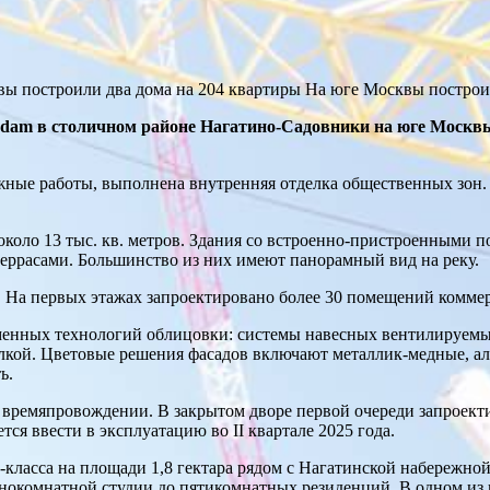
вы построили два дома на 204 квартиры На юге Москвы построи
dam в столичном районе Нагатино-Садовники на юге Москвы
жные работы, выполнена внутренняя отделка общественных зон
коло 13 тыс. кв. метров. Здания со встроенно-пристроенными 
террасами. Большинство из них имеют панорамный вид на реку.
 На первых этажах запроектировано более 30 помещений коммер
енных технологий облицовки: системы навесных вентилируемы
лкой. Цветовые решения фасадов включают металлик-медные, ал
ь.
времяпровождении. В закрытом дворе первой очереди запроекти
я ввести в эксплуатацию во II квартале 2025 года.
класса на площади 1,8 гектара рядом с Нагатинской набережной.
днокомнатной студии до пятикомнатных резиденций. В одном из 