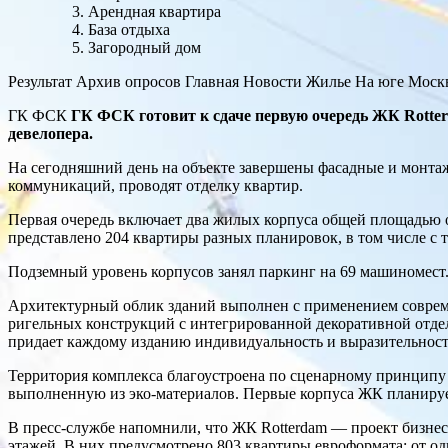
Арендная квартира
База отдыха
Загородный дом
Результат Архив опросов Главная Новости Жилье На юге Моск
ГК ФСК
ГК ФСК готовит к сдаче первую очередь ЖК Rotter
девелопера.
На сегодняшний день на объекте завершены фасадные и монта
коммуникаций, проводят отделку квартир.
Первая очередь включает два жилых корпуса общей площадью о
представлено 204 квартиры разных планировок, в том числе с 
Подземный уровень корпусов занял паркинг на 69 машиномест.
Архитектурный облик зданий выполнен с применением соврем
ригельных конструкций с интегрированной декоративной отде
придает каждому изданию индивидуальность и выразительност
Территория комплекса благоустроена по сценарному принципу 
выполненную из эко-материалов. Первые корпуса ЖК планируетс
В пресс-службе напомнили, что ЖК Rotterdam — проект бизнес-
этажей. В них предусмотрено 803 квартиры евроформата: от о