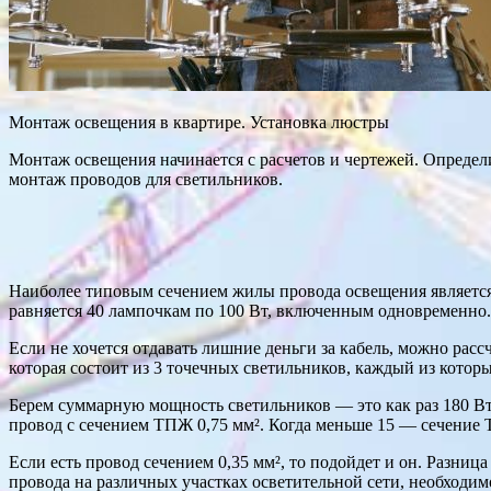
Монтаж освещения в квартире. Установка люстры
Монтаж освещения начинается с расчетов и чертежей. Определит
монтаж проводов для светильников.
Наиболее типовым сечением жилы провода освещения является 1,
равняется 40 лампочкам по 100 Вт, включенным одновременно.
Если не хочется отдавать лишние деньги за кабель, можно расс
которая состоит из 3 точечных светильников, каждый из которы
Берем суммарную мощность светильников — это как раз 180 Вт 
провод с сечением ТПЖ 0,75 мм². Когда меньше 15 — сечение Т
Если есть провод сечением 0,35 мм², то подойдет и он. Разница
провода на различных участках осветительной сети, необходим