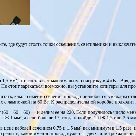
е, где будут стоять точки освещения, светильники и выключател
5 мм², что составляет максимальную нагрузку в 4 кВт. Вряд ли 
 Не стоит зарекаться: возможно, вы установите юпитеры для пр
читать, какого именно сечения провод понадобится в каждом отд
х с лампочкой на 60 Вт. К распределительной коробке подходит 
(60 + 60 + 60) — и делим ее на 220. Если получилось число мен
ПЖ 1 мм², а если больше 17, тогда подойдет ТПЖ 1,5 или 2,5 м
 в цене кабелей сечением 0,75 и 1,5 мм² как минимум в 1,5 раза, 
о решить, какой именно провод нужен — двух- или трехжильный. 