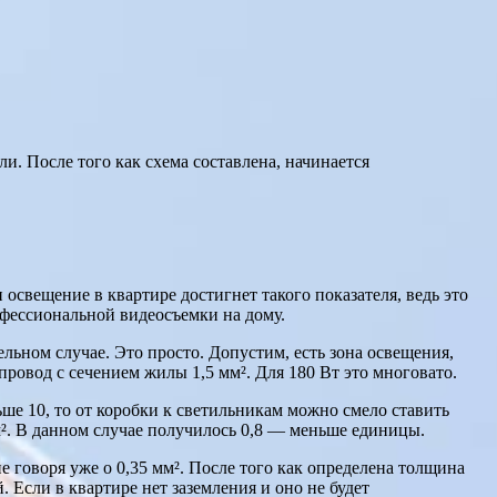
и. После того как схема составлена, начинается
освещение в квартире достигнет такого показателя, ведь это
офессиональной видеосъемки на дому.
ельном случае. Это просто. Допустим, есть зона освещения,
провод с сечением жилы 1,5 мм². Для 180 Вт это многовато.
ьше 10, то от коробки к светильникам можно смело ставить
м². В данном случае получилось 0,8 — меньше единицы.
не говоря уже о 0,35 мм². После того как определена толщина
Если в квартире нет заземления и оно не будет