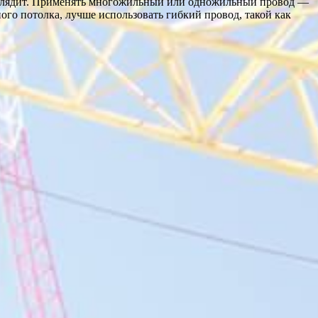
 выглядит. Применять многожильный или одножильный провод —
ого потолка, лучше использовать гибкий провод, такой как