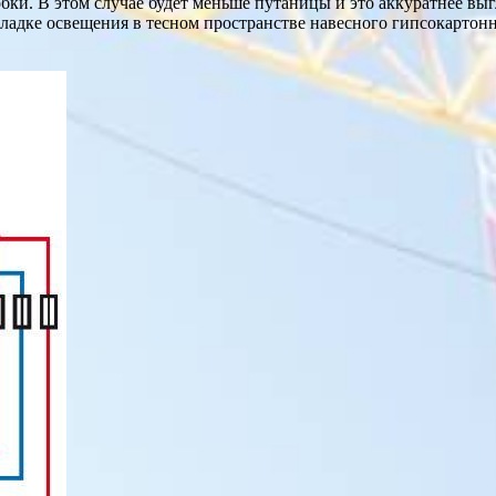
робки. В этом случае будет меньше путаницы и это аккуратнее
ладке освещения в тесном пространстве навесного гипсокартонн