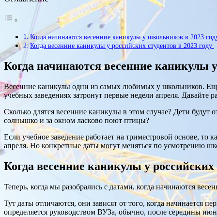
Когда начинаются весенние каникулы у школьников в 2023 го
Когда весенние каникулы у российских студентов в 2023 году
Когда начинаются весенние каникулы у
Весенние каникулы одни из самых любимых у школьников. Еще 
учебных заведениях затронут первые недели апреля. Давайте р
Сколько длятся весенние каникулы в этом случае? Дети будут от
солнышко и за окном ласково поют птицы?
Если учебное заведение работает на триместровой основе, то к
апреля. Но конкретные даты могут меняться по усмотрению ш
Когда весенние каникулы у российских 
Теперь, когда мы разобрались с датами, когда начинаются весе
Тут даты отличаются, они зависят от того, когда начинается пе
определяется руководством ВУЗа, обычно, после середины июн