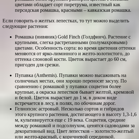
цветами обладает сорт пиретрума, известный как
персидская ромашка, красными – кавказская ромашка.
Если говорить о желтых лепестках, то тут можно выделить
следующие растения:
Ромашка (нивяник) Gold Finch (Голдфинч). Растение с
крупными, слегка растрепанными (полумахровыми)
цветами. Особенность сорта: во время цветения оттенки
меняются от ярко-лимонного и желто-золотистого, до
оттенка слоновой кости. Цветок вырастает до 60 см,
пригоден для срезки.
Пупавка (Anthemis). Пупавки можно высаживать на
солнечных местах, они хорошо переносят засуху. По
сравнению с ромашкой у пупавки соцветия более
крупные, а окраска лепестков бывает желтой, кремовой
и белой. Цветок вырастает до 1 м, в диком виде
встречается в лесу, в полях, по обочинам дорог.
Гелиопсис астровый. Несколько сортов и гибридов
этого крупного растения, достигающего в высоту 1,3-1,6
м, культивируется еще с 19 века. Соцветия, средние
между ромашкой и подсолнухом, ценятся садоводами за
декоративный вид. Цвет лепестков – золотисто-желтый
или желто-красный, с коричневой серединкой.