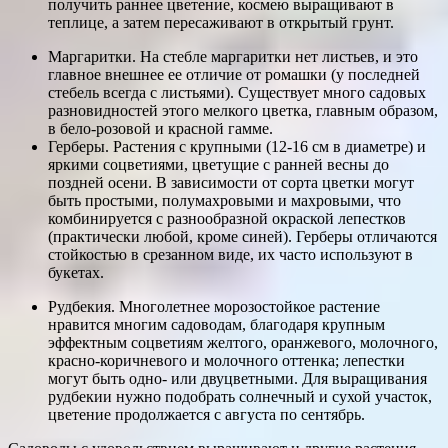
получить раннее цветение, космею выращивают в
теплице, а затем пересаживают в открытый грунт.
Маргаритки. На стебле маргаритки нет листьев, и это
главное внешнее ее отличие от ромашки (у последней
стебель всегда с листьями). Существует много садовых
разновидностей этого мелкого цветка, главным образом,
в бело-розовой и красной гамме.
Герберы. Растения с крупными (12-16 см в диаметре) и
яркими соцветиями, цветущие с ранней весны до
поздней осени. В зависимости от сорта цветки могут
быть простыми, полумахровыми и махровыми, что
комбинируется с разнообразной окраской лепестков
(практически любой, кроме синей). Герберы отличаются
стойкостью в срезанном виде, их часто используют в
букетах.
Рудбекия. Многолетнее морозостойкое растение
нравится многим садоводам, благодаря крупным
эффектным соцветиям желтого, оранжевого, молочного,
красно-коричневого и молочного оттенка; лепестки
могут быть одно- или двуцветными. Для выращивания
рудбекии нужно подобрать солнечный и сухой участок,
цветение продолжается с августа по сентябрь.