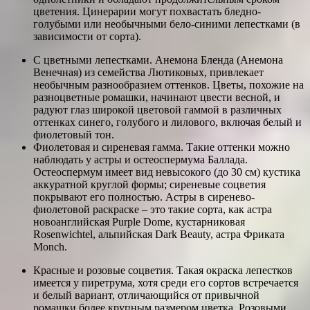
цветения. Цинерарии могут похвастать бледно-
голубыми или необычными бело-синими лепестками (в
зависимости от сорта).
С цветными лепестками. Анемона Бленда (Анемона
Венечная) из семейства Лютиковых, привлекает
необычным разнообразием оттенков. Цветы, похожие на
разноцветные ромашки, начинают цвести весной, и
радуют глаз широкой цветовой гаммой в различных
оттенках синего, голубого и лилового, включая белый и
фиолетовый тон.
Фиолетовая и сиреневая гамма. Такие оттенки можно
наблюдать у астры и остеоспермума Баллада.
Остеоспермум имеет вид невысокого (до 30 см) кустика
аккуратной круглой формы; сиреневые соцветия
покрывают его полностью. Астры в сиренево-
фиолетовой раскраске – это такие сорта, как астра
новоанглийская Purple Dome, кустарниковая
Rosenwichtel, альпийская Dark Beauty, астра Фриката
Monch.
Красные и розовые соцветия. Такая окраска лепестков
имеется у пиретрума, хотя среди его сортов встречается
и белый вариант, отличающийся от привычной
ромашки более крупным размером цветка. Розовыми