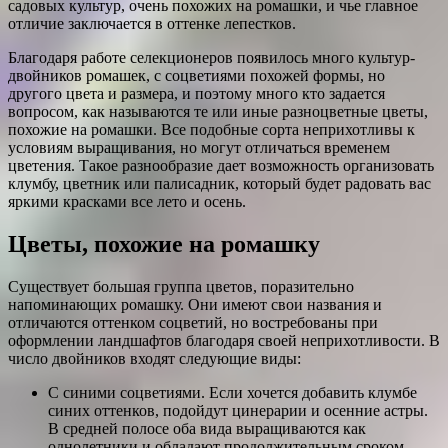
садовых культур, очень похожих на ромашки, и чье главное
отличие заключается в оттенке лепестков.
Благодаря работе селекционеров появилось много культур-
двойников ромашек, с соцветиями похожей формы, но
другого цвета и размера, и поэтому много кто задается
вопросом, как называются те или иные разноцветные цветы,
похожие на ромашки. Все подобные сорта неприхотливы к
условиям выращивания, но могут отличаться временем
цветения. Такое разнообразие дает возможность организовать
клумбу, цветник или палисадник, который будет радовать вас
яркими красками все лето и осень.
Цветы, похожие на ромашку
Существует большая группа цветов, поразительно
напоминающих ромашку. Они имеют свои названия и
отличаются оттенком соцветий, но востребованы при
оформлении ландшафтов благодаря своей неприхотливости. В
число двойников входят следующие виды:
С синими соцветиями. Если хочется добавить клумбе
синих оттенков, подойдут цинерарии и осенние астры.
В средней полосе оба вида выращиваются как
однолетники и обладают продолжительным сроком