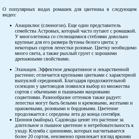
О популярных видах ромашек для цветника в следующем
видео:
Анациклюс (слюногон). Еще один представитель
семейства Астровых, который часто путают с ромашкой.
У многолетника со стелющимися стеблями довольно
крупные для его размера бутоны белого цвета; у
некоторых сортов лепестки розовые. Цветку необходимо
много света, а также рыхлый грунт с хорошими
дренажными свойствами.
Эхинацея. Эффектное декоративное и лекарственной
растение; отличается крупными цветками с характерной
выпуклой серединкой. Благодаря продолжительной
селекции у цветоводов появился выбор из множества
сортов с обычными и пышными махровыми
соцветиями. Разнообразие оттенков также радует:
лепестки могут быть белыми и кремовыми, желтыми и
оранжевыми, розовыми и бордовыми. Цветение
продолжается с середины лета до конца сентября.
Цинния (майоры). Садоводы ценят это растение за
длительное и пышное цветение и нетребовательность к
уходу. Клумба с цинниями, которых насчитывается
более 20 сортов, неизменно привлекает взгляд яркими