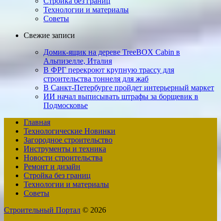
Стройка без границ
Технологии и материалы
Советы
Свежие записи
Домик-ящик на дереве TreeBOX Cabin в
Альпизелле, Италия
В ФРГ перекроют крупную трассу для
строительства тоннеля для жаб
В Санкт-Петербурге пройдет интерьерный маркет
ИИ начал выписывать штрафы за борщевик в
Подмосковье
Главная
Технологические Новинки
Загородное строительство
Инструменты и техника
Новости строительства
Ремонт и дизайн
Стройка без границ
Технологии и материалы
Советы
Строительный Портал
© 2026