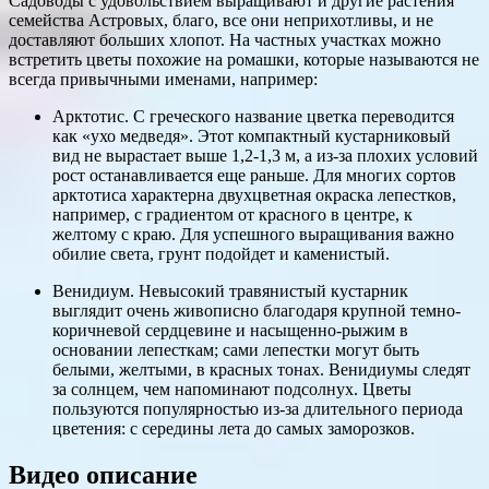
Садоводы с удовольствием выращивают и другие растения
семейства Астровых, благо, все они неприхотливы, и не
доставляют больших хлопот. На частных участках можно
встретить цветы похожие на ромашки, которые называются не
всегда привычными именами, например:
Арктотис. С греческого название цветка переводится
как «ухо медведя». Этот компактный кустарниковый
вид не вырастает выше 1,2-1,3 м, а из-за плохих условий
рост останавливается еще раньше. Для многих сортов
арктотиса характерна двухцветная окраска лепестков,
например, с градиентом от красного в центре, к
желтому с краю. Для успешного выращивания важно
обилие света, грунт подойдет и каменистый.
Венидиум. Невысокий травянистый кустарник
выглядит очень живописно благодаря крупной темно-
коричневой сердцевине и насыщенно-рыжим в
основании лепесткам; сами лепестки могут быть
белыми, желтыми, в красных тонах. Венидиумы следят
за солнцем, чем напоминают подсолнух. Цветы
пользуются популярностью из-за длительного периода
цветения: с середины лета до самых заморозков.
Видео описание