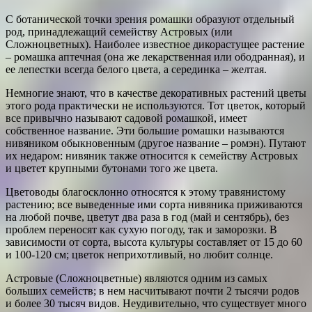
С ботанической точки зрения ромашки образуют отдельный
род, принадлежащий семейству Астровых (или
Сложноцветных). Наиболее известное дикорастущее растение
– ромашка аптечная (она же лекарственная или ободранная), и
ее лепестки всегда белого цвета, а серединка – желтая.
Немногие знают, что в качестве декоративных растений цветы
этого рода практически не используются. Тот цветок, который
все привычно называют садовой ромашкой, имеет
собственное название. Эти большие ромашки называются
нивяником обыкновенным (другое название – ромэн). Путают
их недаром: нивяник также относится к семейству Астровых
и цветет крупными бутонами того же цвета.
Цветоводы благосклонно относятся к этому травянистому
растению; все выведенные ими сорта нивяника приживаются
на любой почве, цветут два раза в год (май и сентябрь), без
проблем переносят как сухую погоду, так и заморозки. В
зависимости от сорта, высота культуры составляет от 15 до 60
и 100-120 см; цветок неприхотливый, но любит солнце.
Астровые (Сложноцветные) являются одним из самых
больших семейств; в нем насчитывают почти 2 тысячи родов
и более 30 тысяч видов. Неудивительно, что существует много