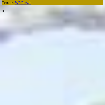
Тема от
WP Puzzle
➤