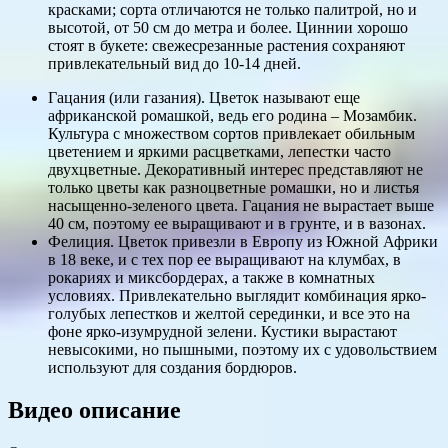
красками; сорта отличаются не только палитрой, но и
высотой, от 50 см до метра и более. Циннии хорошо
стоят в букете: свежесрезанные растения сохраняют
привлекательный вид до 10-14 дней.
Гацания (или газания). Цветок называют еще
африканской ромашкой, ведь его родина – Мозамбик.
Культура с множеством сортов привлекает обильным
цветением и яркими расцветками, лепестки часто
двухцветные. Декоративный интерес представляют не
только цветы как разноцветные ромашки, но и листья
насыщенно-зеленого цвета. Гацания не вырастает выше
40 см, поэтому ее выращивают и в грунте, и в вазонах.
Фелиция. Цветок привезли в Европу из Южной Африки
в 18 веке, и с тех пор ее выращивают на клумбах, в
рокариях и миксбордерах, а также в комнатных
условиях. Привлекательно выглядит комбинация ярко-
голубых лепестков и желтой серединки, и все это на
фоне ярко-изумрудной зелени. Кустики вырастают
невысокими, но пышными, поэтому их с удовольствием
используют для создания бордюров.
Видео описание