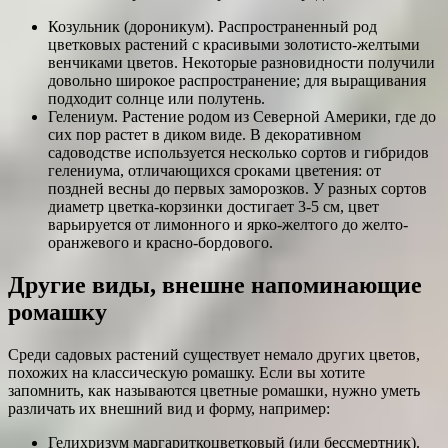
Козульник (дороникум). Распространенный род
цветковых растений с красивыми золотисто-желтыми
венчиками цветов. Некоторые разновидности получили
довольно широкое распространение; для выращивания
подходит солнце или полутень.
Гелениум. Растение родом из Северной Америки, где до
сих пор растет в диком виде. В декоративном
садоводстве используется несколько сортов и гибридов
гелениума, отличающихся сроками цветения: от
поздней весны до первых заморозков. У разных сортов
диаметр цветка-корзинки достигает 3-5 см, цвет
варьируется от лимонного и ярко-желтого до желто-
оранжевого и красно-бордового.
Другие виды, внешне напоминающие
ромашку
Среди садовых растений существует немало других цветов,
похожих на классическую ромашку. Если вы хотите
запомнить, как называются цветные ромашки, нужно уметь
различать их внешний вид и форму, например:
Гелихризум маргариткоцветковый (или бессмертник).