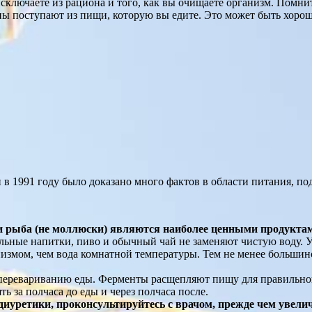
исключаете из рациона и того, как вы очищаете организм. Помни
ины поступают из пищи, которую вы едите. Это может быть хорош
и в 1991 году было доказано много фактов в области питания, 
 рыба (не моллюски) являются наиболее ценными продуктам
льные напитки, пиво и обычный чай не заменяют чистую воду. Удо
анизмом, чем вода комнатной температуры. Тем не менее больши
перевариванию еды. Ферменты расщепляют пищу для правильног
 за полчаса до еды и через полчаса после.
 диуретики, проконсультируйтесь с врачом, прежде чем увели