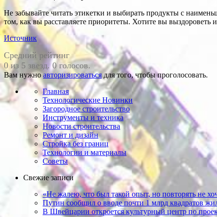
Не забывайте читать этикетки и выбирать продукты с наименьш
том, как вы расставляете приоритеты. Хотите вы выздороветь и
Источник
Средний рейтинг
0 из 5 звезд. 0 голосов.
Вам нужно
авторизироваться
для того, чтобы проголосовать.
Главная
Технологические Новинки
Загородное строительство
Инструменты и техника
Новости строительства
Ремонт и дизайн
Стройка без границ
Технологии и материалы
Советы
Свежие записи
«Не жалею, что был такой опыт, но повто­рять не х
Путин сообщил о вводе почти 1 млрд квадратов жил
В Швейцарии откроется культурный центр по проек