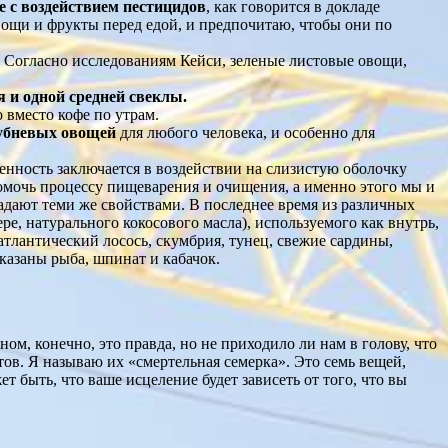
 с воздействием пестицидов
, как говорится в докладе
овощи и фрукты перед едой, и предпочитаю, чтобы они по
Согласно исследованиям Кейси, зеленые листовые овощи,
 и одной средней свеклы.
 вместо кофе по утрам.
лубневых овощей
для любого человека, и особенно для
енность заключается в воздействии на слизистую оболочку
мочь процессу пищеварения и очищения, а именно этого мы и
ладают теми же свойствами. В последнее время из различных
ре, натурального кокосового масла), используемого как внутрь,
атлантический лосось, скумбрия, тунец, свежие сардины,
казаны рыба, шпинат и кабачок.
ом, конечно, это правда, но не приходило ли нам в голову, что
ов. Я называю их «смертельная семерка». Это семь вещей,
 быть, что ваше исцеление будет зависеть от того, что вы