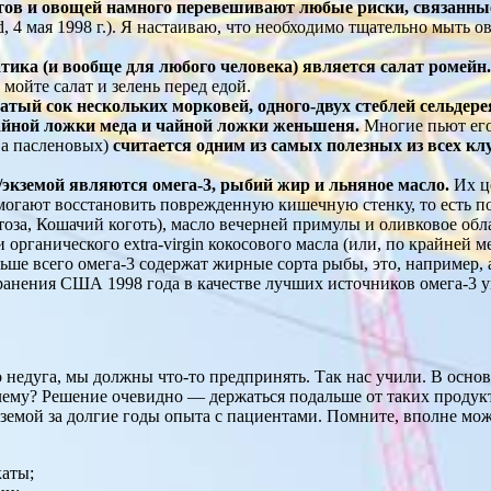
ов и овощей намного перевешивают любые риски, связанные
, 4 мая 1998 г.). Я настаиваю, что необходимо тщательно мыть 
ка (и вообще для любого человека) является салат ромейн.
мойте салат и зелень перед едой.
й сок нескольких морковей, одного-двух стеблей сельдерея
чайной ложки меда и чайной ложки женьшеня.
Многие пьют его
ва пасленовых)
считается одним из самых полезных из всех к
экземой являются омега-3, рыбий жир и льняное масло.
Их ц
огают восстановить поврежденную кишечную стенку, то есть по
нтоза, Кошачий коготь), масло вечерней примулы и оливковое об
рганического extra-virgin кокосового масла (или, по крайней ме
ьше всего омега-3 содержат жирные сорта рыбы, это, например, 
ранения США 1998 года в качестве лучших источников омега-3 у
недуга, мы должны что-то предпринять. Так нас учили. В основн
лему? Решение очевидно — держаться подальше от таких продукт
емой за долгие годы опыта с пациентами. Помните, вполне может
каты;