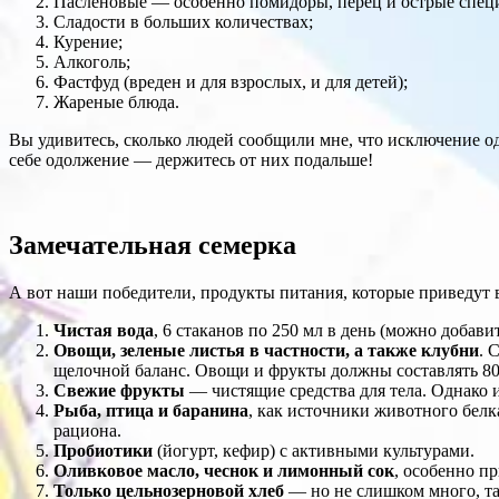
Пасленовые — особенно помидоры, перец и острые спец
Сладости в больших количествах;
Курение;
Алкоголь;
Фастфуд (вреден и для взрослых, и для детей);
Жареные блюда.
Вы удивитесь, сколько людей сообщили мне, что исключение од
себе одолжение — держитесь от них подальше!
Замечательная семерка
А вот наши победители, продукты питания, которые приведут в
Чистая вода
, 6 стаканов по 250 мл в день (можно добави
Овощи, зеленые листья в частности, а также клубни
. 
щелочной баланс. Овощи и фрукты должны составлять 80
Свежие фрукты
— чистящие средства для тела. Однако и
Рыба, птица и баранина
, как источники животного белк
рациона.
Пробиотики
(йогурт, кефир) с активными культурами.
Оливковое масло, чеснок и лимонный сок
, особенно п
Только цельнозерновой хлеб
— но не слишком много, та