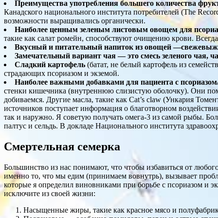
Преимущества употребления большего количества фрукт
Канадского национального института потребителей (The Record
возможности выращивались органически.
Наиболее ценным зеленым листовым овощем для псориати
такие как салат ромейн, способствуют очищению крови. Всегда 
Вкусный и питательный напиток из овощей —свежевыжаты
Замечательный вариант чая — это смесь зеленого чая, 
Сладкий картофель
(батат, не белый картофель из семейст
страдающих псориазом и экземой.
Наиболее важными добавками для пациента с псориазом/
стенки кишечника (внутреннюю слизистую оболочку). Они пом
добиваемся. Другие масла, такие как Cat’s claw (Ункария Томе
источников поступает информация о благотворном воздействии о
так и наружно. Я советую получать омега-3 из самой рыбы. Бол
палтус и сельдь. В докладе Национального института здравоох
Смертельная семерка
Большинство из нас понимают, что чтобы избавиться от любого 
именно то, что мы едим (принимаем вовнутрь), вызывает проб
которые я определил виновниками при борьбе с псориазом и экз
исключите из своей жизни:
Насыщенные жиры, такие как красное мясо и полуфабри