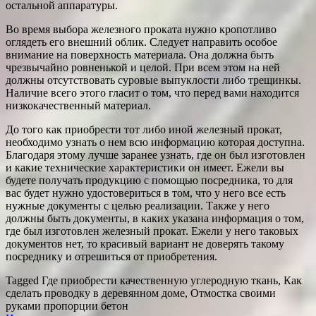
остальной аппаратуры.
Во время выбора железного проката нужно кропотливо
оглядеть его внешний облик. Следует направить особое
внимание на поверхность материала. Она должна быть
чрезвычайно ровненькой и целой. При всем этом на ней
должны отсутствовать суровые выпуклости либо трещинкы.
Наличие всего этого гласит о том, что перед вами находится
низкокачественный материал.
До того как приобрести тот либо иной железный прокат,
необходимо узнать о нем всю информацию которая доступна.
Благодаря этому лучше заранее узнать, где он был изготовлен
и какие технические характеристики он имеет. Ежели вы
будете получать продукцию с помощью посредника, то для
вас будет нужно удостовериться в том, что у него все есть
нужные документы с целью реализации. Также у него
должны быть документы, в каких указана информация о том,
где был изготовлен железный прокат. Ежели у него таковых
документов нет, то красивый вариант не доверять такому
посреднику и отрешиться от приобретения.
Tagged Где приобрести качественную углеродную ткань, Как
сделать проводку в деревянном доме, Отмостка своими
руками пропорции бетон