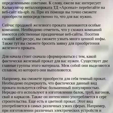
определенными советами. К слову, ежели вас интересует
Калькулятор металлопроката ТД «Арсенал» перебегайте на
веб-сайт tda-spb. ru. При их помощи вы точно сможете
приобрести непосредственно то, что для вас нужно.
Сейчас продажей железного проката занимаются особые
компании. Необходимо отметить, что у схожих компаний
имеются собственные праздничные веб-сайты. Посетив
схожий веб ресурс, вы сможете узнать много ценной инфы.
Также тут вы сможете бросить заявку для приобретения
железного проката.
Для начала стоит сначала сформироваться с тем, какой
фактически железный прокат для вас нужен. Существует две
главные группы этого материала. Меж собой они выделяются
сплавом, из которого они выполняются.
Например, вы сможете приобрести для себя темный прокат.
Необходимо подчеркнуть, что фактически данный вид
проката пользуется сейчас большенный популярностью.
Нередко его используют в изготовлении балок, труб, вагонов,
свай и каркасов. Также он интенсивно употребляется в сере
строительства. Еще есть и цветной прокат. Этот вид
употребляется в самых различных узких сферах. Например,
при изготовлении различных электрических устройств и