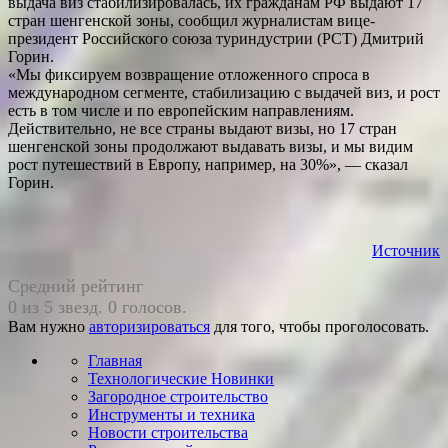
выдача виз стабилизировалась, их гражданам РФ выдают 17
стран шенгенской зоны, сообщил журналистам вице-
президент Российского союза туриндустрии (РСТ) Дмитрий
Горин.
«Мы фиксируем возвращение отложенного спроса в
международном сегменте, стабилизацию с выдачей виз, и рост
есть в том числе и по европейским направлениям.
Действительно, не все страны выдают визы, но 17 стран
шенгенской зоны продолжают выдавать визы, и мы видим
рост путешествий в Европу, например, на 30%», — сказал
Горин.
Источник
Средний рейтинг
0 из 5 звезд. 0 голосов.
Вам нужно
авторизироваться
для того, чтобы проголосовать.
Главная
Технологические Новинки
Загородное строительство
Инструменты и техника
Новости строительства