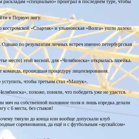
м раскладам «специально» проиграл в последнем туре, чтобы
ыйти в Первую лигу.
о костромской «Спартак» и ульяновская «Волга» ушли далеко
 Однако по результатам личных встреч именно петербургская
ье место) этой весной, для «Челябинска» открылась лазейка.
т команда, прошедшая процедуру лицензирования.
о уступить, чтобы третьим стал «Машук».
елябинска», похоже, поняли, что победить уже не удастся.
ли мяч на собственной половине поля и лишь изредка делали
у с 6 места, без стыков!
 почему тянули до конца или вообще допускали клуб
родные соревнования, да ещё и с футбольным «аусвайсом»