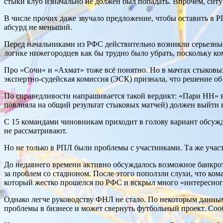
стыки клуб изначально не должен был попадать. Впрочем, ситу
В числе прочих даже звучало предложение, чтобы оставить в 
абсурд не меньший.
Перед начальниками из РФС действительно возникли серьезные
логике нижегородцев как бы трудно было убрать, поскольку к
Про «Сочи» и «Ахмат» тоже всё понятно. Но в мачтах стыковых 
экспертно-судейская комиссия (ЭСК) признала, что решение о
По справедливости напрашивается такой вердикт: «Пари НН» 
повлияла на общий результат стыковых матчей) должен выйти в
С 15 командами чиновникам приходит в голову вариант обсужда
не рассматривают.
Но не только в РПЛ были проблемы с участниками. Та же учас
До недавнего времени активно обсуждалось возможное банкро
за проблем со стадионом. После этого поползли слухи, что ко
который жестко прошелся по РФС и вскрыл много «интересного
Однако легче руководству ФНЛ не стало. По некоторым данным,
проблемы в бизнесе и может свернуть футбольный проект. Сооб