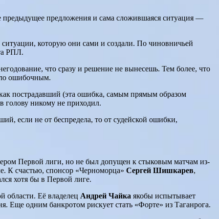
все предыдущее предложения и сама сложившаяся ситуация —
 ситуации, которую они сами и создали. По чиновничьей
та РПЛ.
негодование, что сразу и решение не вынесешь. Тем более, что
ыло ошибочным.
как пострадавший (эта ошибка, самым прямым образом
в голову никому не приходил.
й, если не от беспредела, то от судейской ошибки,
ером Первой лиги, но не был допущен к стыковым матчам из-
оле. К счастью, спонсор «Черноморца»
Сергей Шишкарев
,
лся хотя бы в Первой лиге.
ой области. Её владелец
Андрей Чайка
якобы испытывает
ня. Еще одним банкротом рискует стать «Форте» из Таганрога.