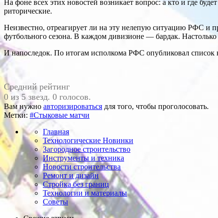
На фоне всех этих новостей возникает вопрос: а кто и где буд
риторические.
Неизвестно, отреагирует ли на эту нелепую ситуацию РФС и п
футбольного сезона. В каждом дивизионе — бардак. Настолько 
И напоследок. По итогам исполкома РФС опубликовал список к
Средний рейтинг
0 из 5 звезд. 0 голосов.
Вам нужно
авторизироваться
для того, чтобы проголосовать.
Метки:
#Стыковые матчи
Главная
Технологические Новинки
Загородное строительство
Инструменты и техника
Новости строительства
Ремонт и дизайн
Стройка без границ
Технологии и материалы
Советы