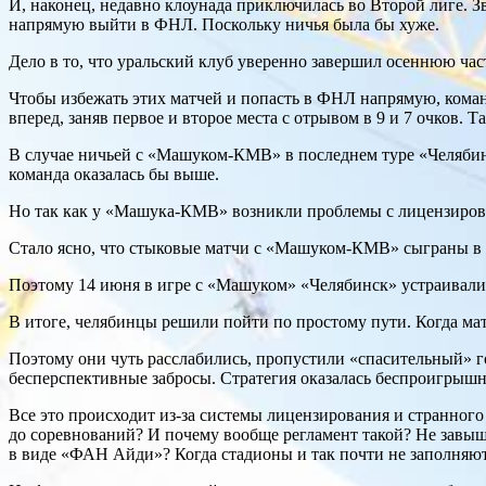
И, наконец, недавно клоунада приключилась во Второй лиге. З
напрямую выйти в ФНЛ. Поскольку ничья была бы хуже.
Дело в то, что уральский клуб уверенно завершил осеннюю част
Чтобы избежать этих матчей и попасть в ФНЛ напрямую, коман
вперед, заняв первое и второе места с отрывом в 9 и 7 очков. Т
В случае ничьей с «Машуком-КМВ» в последнем туре «Челябинс
команда оказалась бы выше.
Но так как у «Машука-КМВ» возникли проблемы с лицензировани
Стало ясно, что стыковые матчи с «Машуком-КМВ» сыграны в 
Поэтому 14 июня в игре с «Машуком» «Челябинск» устраивали с
В итоге, челябинцы решили пойти по простому пути. Когда матч
Поэтому они чуть расслабились, пропустили «спасительный» го
бесперспективные забросы. Стратегия оказалась беспроигрышно
Все это происходит из-за системы лицензирования и странного
до соревнований? И почему вообще регламент такой? Не завыш
в виде «ФАН Айди»? Когда стадионы и так почти не заполняю