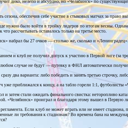
вучит дико, нелепо и абсурдно, но «Челябинск» по существующи
ь сезона, обеспечив себе участие в стыковых матчах за право в
де нужно было войти в тройку лидеров по итогам весны. Однак
ак что рассчитывать оставалось только на третье место.
к» набрал бы 27 очков — столько же, сколько и «Ленинградец».
ем и клуб не получил допуск к участию в Первой лиге (за трет
любом случае не будут — путевку в ФНЛ автоматически получи
разу два варианта: либо победить и занять третью строчку, либ
 уже приближался к концу, а на табло горели 1:1, футболисты «Ч
л и затем стали ожидать финального свистка: неторопливо ката
й. «Челябинск» проиграл и благодаря этому вышел в Первую лиг
 регламента. Если клуб не может играть или не имеет стадиона,
енные ли требования к стадионам? Во времена бана на междуна
тся?