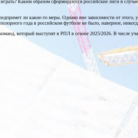
ет играть? Каким образом сформируются российские лиги в случае
редпримет ли какие-то меры. Однако вне зависимости от этого,
позорного года в российском футболе не было, наверное, никогд
оманд, который выступят в РПЛ в сезоне 2025/2026. В числе у