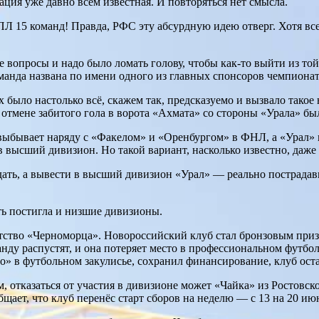
ация уже давно всем известная. И повторяться нет смысла.
РПЛ 15 команд! Правда, РФС эту абсурдную идею отверг. Хотя 
 вопросы и надо было ломать голову, чтобы как-то выйти из той
оманда названа по имени одного из главных спонсоров чемпиона
было настолько всё, скажем так, предсказуемо и вызвало такое 
б отмене забитого гола в ворота «Ахмата» со стороны «Урала» б
выбывает наряду с «Факелом» и «Оренбургом» в ФНЛ, а «Урал» 
 высший дивизион. Но такой вариант, насколько известно, даже 
ть, а вывести в высший дивизион «Урал» — реально пострадавши
ть постигла и низшие дивизионы.
тство «Черноморца». Новороссийский клуб стал бронзовым приз
манду распустят, и она потеряет место в профессиональном футб
» в футбольном закулисье, сохранил финансирование, клуб оста
 отказаться от участия в дивизионе может «Чайка» из Ростовск
щает, что клуб перенёс старт сборов на неделю — с 13 на 20 ию