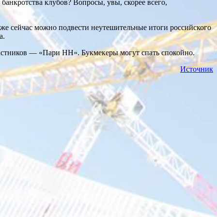
 банкротства клубов? Вопросы, увы, скорее всего,
 уже сейчас можно подвести неутешительные итоги российского
а.
частников — «Пари НН». Букмекеры могут спать спокойно.
Источник