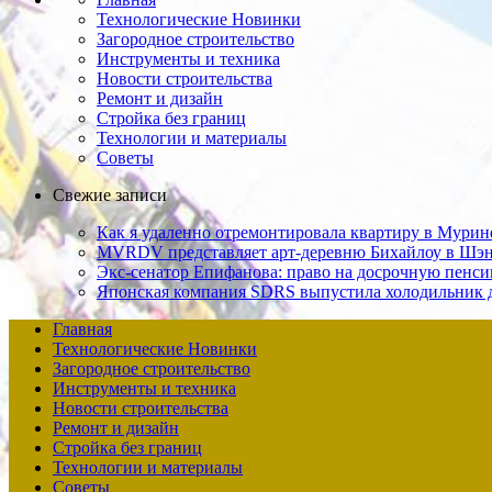
Технологические Новинки
Загородное строительство
Инструменты и техника
Новости строительства
Ремонт и дизайн
Стройка без границ
Технологии и материалы
Советы
Свежие записи
Как я удаленно отремонтировала квартиру в Мурине 
MVRDV представляет арт-деревню Бихайлоу в Шэн
Экс-сенатор Епифанова: право на досрочную пенси
Японская компания SDRS выпустила холодильник 
Главная
Технологические Новинки
Загородное строительство
Инструменты и техника
Новости строительства
Ремонт и дизайн
Стройка без границ
Технологии и материалы
Советы