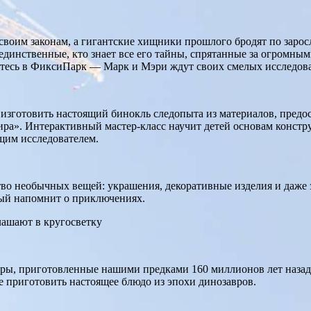
 своим законам, а гигантские хищники прошлого бродят по зарос
инственные, кто знает все его тайны, спрятанные за огромным
яйтесь в ФиксиПарк — Марк и Мэри ждут своих смелых исследов
изготовить настоящий бинокль следопыта из материалов, предос
ира». Интерактивный мастер-класс научит детей основам конст
щим исследователем.
во необычных вещей: украшения, декоративные изделия и даже 
рый напомнит о приключениях.
еры, приготовленные нашими предками 160 миллионов лет назад?
е приготовить настоящее блюдо из эпохи динозавров.