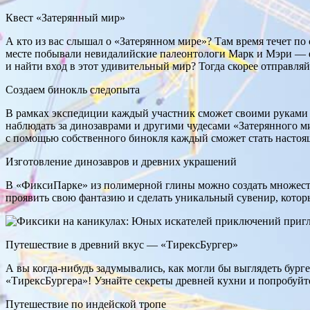
Квест «Затерянный мир»
А кто из вас слышал о «Затерянном мире»? Там время течет по
месте побывали невидалийские палеонтологи Марк и Мэри — ед
и найти вход в этот удивительный мир? Тогда скорее отправл
Создаем бинокль следопыта
В рамках экспедиции каждый участник сможет своими руками 
наблюдать за динозаврами и другими чудесами «Затерянного м
с помощью собственного бинокля каждый сможет стать настоя
Изготовление динозавров и древних украшений
В «ФиксиПарке» из полимерной глины можно создать множест
проявить свою фантазию и сделать уникальный сувенир, кото
Путешествие в древний вкус — «ТирексБургер»
А вы когда-нибудь задумывались, как могли бы выглядеть бург
«ТирексБургера»! Узнайте секреты древней кухни и попробуйт
Путешествие по индейской тропе