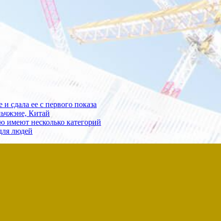
и сдала ее с первого показа
ьчжэне, Китай
ю имеют несколько категорий
для людей