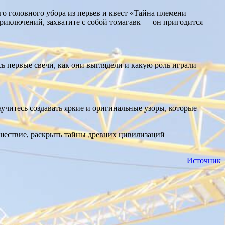
го головного убора из перьев и квест «Тайна племени
приключений, захватите с собой томагавк — он пригодится
ь первые свечи, как они выглядели и какую роль играли
учитесь создавать яркие и оригинальные узоры, которые
шествие, раскрыть тайны древних цивилизаций
Источник