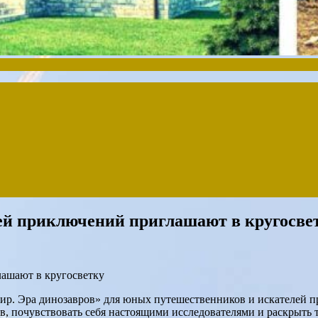
ей приключений приглашают в кругосве
р. Эра динозавров» для юных путешественников и искателей пр
в, почувствовать себя настоящими исследователями и раскрыть 