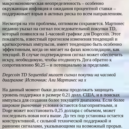
макроэкономическая неопределенность – особенно
окружающая инфляция и ожидания процентной ставки –
поддерживает взрыв в активах риска по всем направлениям.
Несмотря на эти проблемы, оптимизм сохраняется. Мартинес
недавно указал на сигнал последовательной покупки TD,
который появился на 1-часовой графике для Dogecoin. Этот
показатель, известный прогнозом изменения тенденций и
краткосрочных импульсов, имеет тенденцию быть особенно
эффективным, когда он мигает на фазах консолидации, как
текущий. В случае подтверждения сигнал может обеспечить
искру, необходимую, чтобы отодвинуть Дога обратно к
сопротивлению $0,25 – и потенциально за пределами.
Degecoin TD Sequential мигает сигнал покупки на часовой
диаграмме |Источник: Али Мартинес на x
На данный момент быки должны продолжать защищать
уровень поддержки в размере 0,21 долл. США, и в поисках
импульса для создания более текущего диапазона. Если более
широкие рыночные условия остаются благоприятными, и
Doge может восстановить 0,25 доллара с объемом, может
последовать новая нога выше. До тех пор установка остается
конструктивной, с сильной технической поддержкой и
ранними сигналами, указывающими на возможный прорыв.