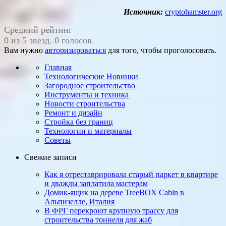
Источник:
cryptohamster.org
Средний рейтинг
0 из 5 звезд. 0 голосов.
Вам нужно
авторизироваться
для того, чтобы проголосовать.
Главная
Технологические Новинки
Загородное строительство
Инструменты и техника
Новости строительства
Ремонт и дизайн
Стройка без границ
Технологии и материалы
Советы
Свежие записи
Как я отреставриро­вала старый паркет в квартире
и дважды заплатила мастерам
Домик-ящик на дереве TreeBOX Cabin в
Альпизелле, Италия
В ФРГ перекроют крупную трассу для
строительства тоннеля для жаб