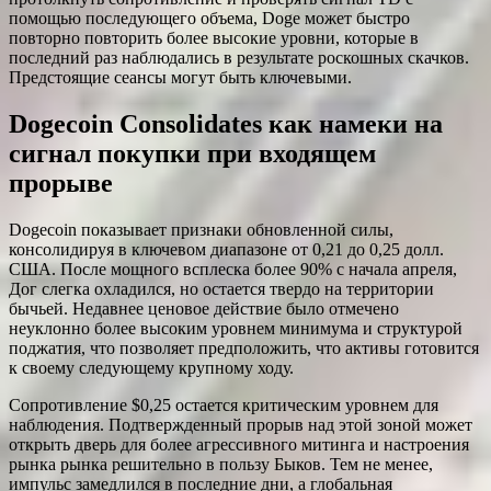
помощью последующего объема, Doge может быстро
повторно повторить более высокие уровни, которые в
последний раз наблюдались в результате роскошных скачков.
Предстоящие сеансы могут быть ключевыми.
Dogecoin Consolidates как намеки на
сигнал покупки при входящем
прорыве
Dogecoin показывает признаки обновленной силы,
консолидируя в ключевом диапазоне от 0,21 до 0,25 долл.
США. После мощного всплеска более 90% с начала апреля,
Дог слегка охладился, но остается твердо на территории
бычьей. Недавнее ценовое действие было отмечено
неуклонно более высоким уровнем минимума и структурой
поджатия, что позволяет предположить, что активы готовится
к своему следующему крупному ходу.
Сопротивление $0,25 остается критическим уровнем для
наблюдения. Подтвержденный прорыв над этой зоной может
открыть дверь для более агрессивного митинга и настроения
рынка рынка решительно в пользу Быков. Тем не менее,
импульс замедлился в последние дни, а глобальная