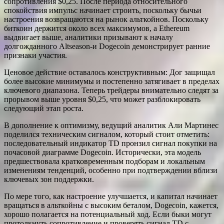
сопротивления $0,25. После периода относительного
спокойствия импульс начинает строить, поскольку бычьи
настроения возвращаются на рынок альткойнов. Поскольку
биткоин держится около всех максимумов, а Ethereum
выдвигает выше, аналитики призывают к началу
долгожданного Altseason-и Dogecoin демонстрирует ранние
признаки участия.
Ценовое действие оставалось конструктивным: Дог защищал
более высокие минимумы и постепенно затягивает в пределах
ключевого диапазона. Теперь трейдеры внимательно следят за
прорывом выше уровня $0,25, что может разблокировать
следующий этап роста.
В дополнение к оптимизму, ведущий аналитик Али Мартинес
поделился техническим сигналом, который стоит отметить:
последовательный индикатор TD пронзил сигнал покупки на
почасовой диаграмме Dogecoin. Исторически, эта модель
предшествовала кратковременным подборам и локальным
изменениям тенденций, особенно при подтверждении вблизи
ключевых зон поддержки.
По мере того, как настроение улучшается, и капитал начинает
вращаться в альткойны с высоким беталом, Dogecoin, кажется,
хорошо полагается на потенциальный ход. Если быки могут
протолкнуть сопротивление и проверять сигнал TD с