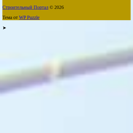
Строительный Портал
© 2026
Тема от
WP Puzzle
➤