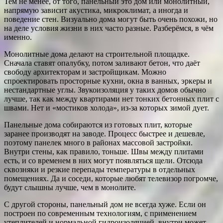
Тем не менее, от того, панельный это дом или монолитный,
напрямую зависит акустика, микроклимат, а иногда и
поведение стен. Визуально дома могут быть очень похожи, но
на деле условия жизни в них часто разные. Разберёмся, в чём
именно.
Монолитные дома делают на строительной площадке.
Сначала ставят опалубку, потом заливают бетон, что даёт
свободу архитекторам и застройщикам. Можно
спроектировать просторные кухни, окна в ванных, эркеры и
нестандартные углы. Звукоизоляция у таких домов обычно
лучше, так как между квартирами нет тонких бетонных плит с
швами. Нет и «мостиков холода», из-за которых зимой дует.
Панельные дома собираются из готовых плит, которые
заранее производят на заводе. Процесс быстрее и дешевле,
поэтому панелек много в районах массовой застройки.
Внутри стены, как правило, тоньше. Швы между плитами
есть, и со временем в них могут появляться щели. Отсюда
сквозняки и резкие перепады температуры в отдельных
помещениях. Да и соседи, которые любят телевизор погромче,
будут слышны лучше, чем в монолите.
С другой стороны, панельный дом не всегда хуже. Если он
построен по современным технологиям, с применением
утеплителей и нормальной гидроизоляцией, внутри может