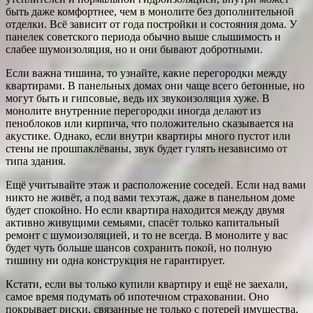
быть даже комфортнее, чем в монолите без дополнительной
отделки. Всё зависит от года постройки и состояния дома. У
панелек советского периода обычно выше слышимость и
слабее шумоизоляция, но и они бывают добротными.
Если важна тишина, то узнайте, какие перегородки между
квартирами. В панельных домах они чаще всего бетонные, но
могут быть и гипсовые, ведь их звукоизоляция хуже. В
монолите внутренние перегородки иногда делают из
пеноблоков или кирпича, что положительно сказывается на
акустике. Однако, если внутри квартиры много пустот или
стены не прошпаклёваны, звук будет гулять независимо от
типа здания.
Ещё учитывайте этаж и расположение соседей. Если над вами
никто не живёт, а под вами техэтаж, даже в панельном доме
будет спокойно. Но если квартира находится между двумя
активно живущими семьями, спасёт только капитальный
ремонт с шумоизоляцией, и то не всегда. В монолите у вас
будет чуть больше шансов сохранить покой, но полную
тишину ни одна конструкция не гарантирует.
Кстати, если вы только купили квартиру и ещё не заехали,
самое время подумать об ипотечном страховании. Оно
покрывает риски, связанные не только с потерей имущества,