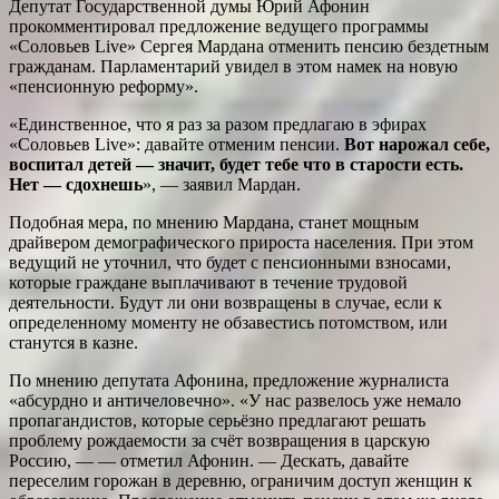
Депутат Государственной думы Юрий Афонин
прокомментировал предложение ведущего программы
«Соловьев Live» Сергея Мардана отменить пенсию бездетным
гражданам. Парламентарий увидел в этом намек на новую
«пенсионную реформу».
«Единственное, что я раз за разом предлагаю в эфирах
«Соловьев Live»: давайте отменим пенсии.
Вот нарожал себе,
воспитал детей — значит, будет тебе что в старости есть.
Нет — сдохнешь
», — заявил Мардан.
Подобная мера, по мнению Мардана, станет мощным
драйвером демографического прироста населения. При этом
ведущий не уточнил, что будет с пенсионными взносами,
которые граждане выплачивают в течение трудовой
деятельности. Будут ли они возвращены в случае, если к
определенному моменту не обзавестись потомством, или
станутся в казне.
По мнению депутата Афонина, предложение журналиста
«абсурдно и античеловечно». «У нас развелось уже немало
пропагандистов, которые серьёзно предлагают решать
проблему рождаемости за счёт возвращения в царскую
Россию, — — отметил Афонин. — Дескать, давайте
переселим горожан в деревню, ограничим доступ женщин к