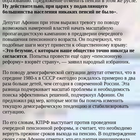
образованию. Предложение отменить пенсии в этом же русле.
Ну действительно, при царях у подавляющего
большинства населения никаких пенсий не было
».
Депутат Афонин при этом выразил тревогу по поводу
возможных намерений властей начать масштабную
пропагандистскую кампанию в преддверии очередного
повышения пенсионного возраста. Он подчеркнул, что
подобные шаги могут привести к общественному взрыву:
«
Это безумие, с которым наше общество точно никогда не
согласится
. Попытка провести ещё одну «пенсионную
реформу» взорвёт страну», — заявил народный избранник.
По поводу демографической ситуации депутат отметил, что в
середине 1980-х в СССР ежегодно рождалось примерно в два
раза больше детей, чем сегодня в современной России. Эта
разница подчеркивает масштаб проблемы и необходимость
поиска эффективных решений, подчеркнул Афонин. Он
предложил ряд мер, которые могли бы помочь изменить
текущую демографическую тенденцию и стабилизировать
ситуацию.
По его словам, КПРФ выступает против проведения
очередной пенсионной реформы, и считает, что необходимо
вернуть прежние сроков выхода на пенсию. В подтверждение
своих слов Афонин отметил, что его партия инициировала