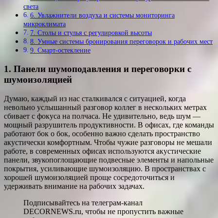
света
6. Увлажнители воздуха и системы мониторинга
микроклимата
7. Столы и стулья с регулировкой высоты
8. Умные системы бронирования переговорок и рабочих мест
9. Смарт-остекление
1. Панели шумоподавления и переговорки с
шумоизоляцией
Думаю, каждый из нас сталкивался с ситуацией, когда
невольно услышанный разговор коллег в нескольких метрах
сбивает с фокуса на полчаса. Не удивительно, ведь шум —
мощный разрушитель продуктивности. В офисах, где команды
работают бок о бок, особенно важно сделать пространство
акустически комфортным. Чтобы чужие разговоры не мешали
работе, в современных офисах используются акустические
панели, звукопоглощающие подвесные элементы и напольные
покрытия, усиливающие шумоизоляцию. В пространствах с
хорошей шумоизоляцией проще сосредоточиться и
удерживать внимание на рабочих задачах.
Подписывайтесь на телеграм-канал
DECORNEWS.ru, чтобы не пропустить важные