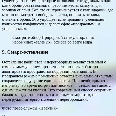
существуют системы, которые позволяют сотрудникам в один
клик бронировать комнаты, рабочие места, капсулы для
звонков онлайн. Всё это синхронизируется с календарями, где
можно посмотреть свободные слоты, оставить отзывы,
отменить бронь. Это упрощает планирование, уменьшает
количество конфликтов и делает офис «прозрачным» и
управляемым.
Смотрите обзор Природный стимулятор: пять
необычных «зеленых» офисов со всего мира
9. Смарт-остекление
Остекление кабинетов и переговорных комнат стеклами с
изменяемым уровнем прозрачности позволяет быстро
адаптировать пространство под различные задачи. В
прозрачном режиме помещение остаётся визуально открытым,
сохраняется ощущение единого офиса. При необходимости —
например, во время встреч или звонков — стекло затемняется
одним нажатием кнопки. Это современный способ сохранить
баланс между открытостью и личным комфортом, не
перегружая интерьер тяжёлыми перегородками.
Фото пресс-службы «Практик»