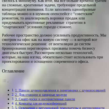
свелось к минимуму. Как итог, мы все больше времени тратим
на сложные, креативные задачи, требующие предельной
концентрации внимания. Если заполнять однообразные
таблицы можно и в шумном опенспейсе с “советским”
ремонтом, то анализировать воронки продаж или
придумывать креативные рекламные стратегии в
“спартанских” условиях гораздо сложнее.
Рабочее пространство должно усиливать продуктивность. Мы
смотрим на офис как на живую систему — в которой все
технологические решения: от вентиляции до систем
бронирования переговорных призваны помочь бизнесу
двигаться быстрее. Рассмотрим несколько технологий,
которые, на наш взгляд, обязательно стоит использовать при
проектировании и оснащении современного офиса.
Оглавление
1. Панели шумоподавления и переговорки с шумоизоляцией
2. Док-станции и зарядные модули
3. Смарт-доски и интерактивные панели
4. Комнаты для видеоконференций
5. Освещение с регулировкой температуры и интенсивности